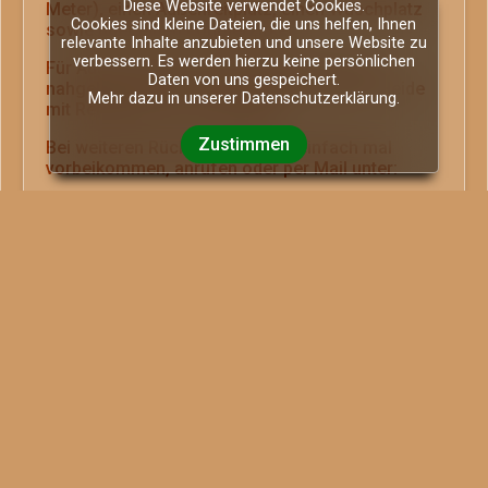
Diese Website verwendet Cookies.
Meter), einen Außenreitplatz, einen Waschplatz
Cookies sind kleine Dateien, die uns helfen, Ihnen
sowie über einen Longierzirkel.
relevante Inhalte anzubieten und unsere Website zu
verbessern. Es werden hierzu keine persönlichen
Für Ausritte steht den Einstellern auch das
Daten von uns gespeichert.
nahgelegene Naturschutzgebiet Ohligser Heide
Mehr dazu in unserer
Datenschutzerklärung.
mit Reitwegen zur Verfügung.
Zustimmen
Bei weiteren Rückfragen gerne einfach mal
vorbeikommen, anrufen oder per Mail unter:
0172-1555678
info@reitstall-bluemel.de
Wir freuen uns auf große und kleine Reiter, egal
ob Anfänger, Wiedereinsteiger oder
Fortgeschrittene.
IMPRESSUM
DATENSCHUTZ